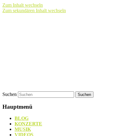
Zum Inhalt wechseln
Zum sekundären Inhalt wechseln
Zuverlässiger Partner in Sachen heftiger
BRUTALE GRUPPE 5000
Laserpunk.
Suchen
Hauptmenü
BLOG
KONZERTE
MUSIK
VIDEOS