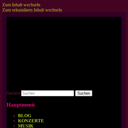
Zum Inhalt wechseln
Zum sekundären Inhalt wechseln
Zuverlässiger Partner in Sachen heftiger
BRUTALE GRUPPE 5000
Laserpunk.
Suchen
Hauptmenü
BLOG
KONZERTE
MUSIK