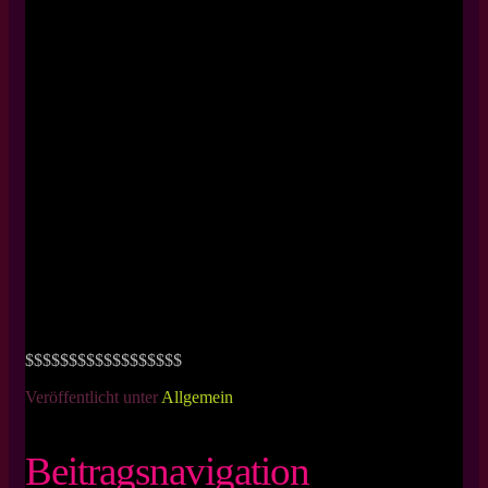
$$$$$$$$$$$$$$$$$$
Veröffentlicht unter
Allgemein
Beitragsnavigation