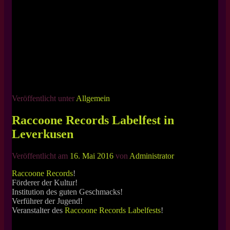
Veröffentlicht unter
Allgemein
Raccoone Records Labelfest in
Leverkusen
Veröffentlicht am
16. Mai 2016
von
Administrator
Raccoone Records
!
Förderer der Kultur!
Institution des guten Geschmacks!
Verführer der Jugend!
Veranstalter des
Raccoone Records Labelfests
!