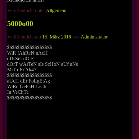
Veröffentlicht unter
Allgemein
5000o00
Veröffentlicht am
15. März 2016
von
Administrator
$$$$$$$$$$$$$$$$$$
WiR fAhReN nAcH
dÜsSeLdOrF
dOrT wArTeN sIe ScHoN aUf uNs
MiT dEr Ak47
$$$$$$$$$$$$$$$$$$
aUcH dEr FoLgEtAg
WiRd GeFäHrLiCh
In VeChTa
$$$$$$$$$$$$$$$$$$