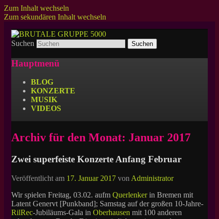
Zum Inhalt wechseln
Zum sekundären Inhalt wechseln
Suchen
Zuverlässiger Partner in Sachen heftiger
BRUTALE GRUPPE 5000
Laserpunk.
Hauptmenü
BLOG
KONZERTE
MUSIK
VIDEOS
Archiv für den Monat:
Januar 2017
Zwei superfeiste Konzerte Anfang Februar
Veröffentlicht am
17. Januar 2017
von
Administrator
Wir spielen Freitag, 03.02. aufm
Querlenker
in Bremen mit
Latent Genervt [Punkband]; Samstag auf der großen 10-Jahre-
RilRec
-Jubiläums-Gala in
Oberhausen
mit 100 anderen