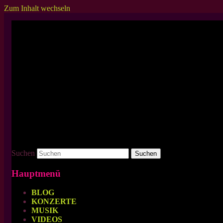
Zum Inhalt wechseln
Zuverlässiger Partner in Sachen heftige
BRUTALE GRUPPE 5000
Suchen
Hauptmenü
BLOG
KONZERTE
MUSIK
VIDEOS