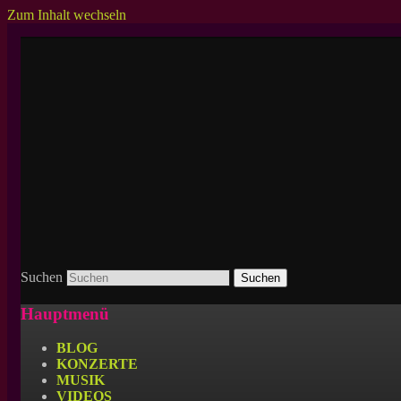
Zum Inhalt wechseln
Zuverlässiger Partner in Sachen heftige
BRUTALE GRUPPE 5000
Suchen
Hauptmenü
BLOG
KONZERTE
MUSIK
VIDEOS