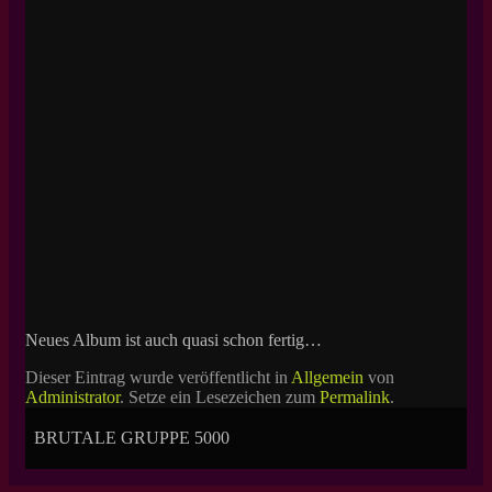
Neues Album ist auch quasi schon fertig…
Dieser Eintrag wurde veröffentlicht in
Allgemein
von
Administrator
. Setze ein Lesezeichen zum
Permalink
.
BRUTALE GRUPPE 5000