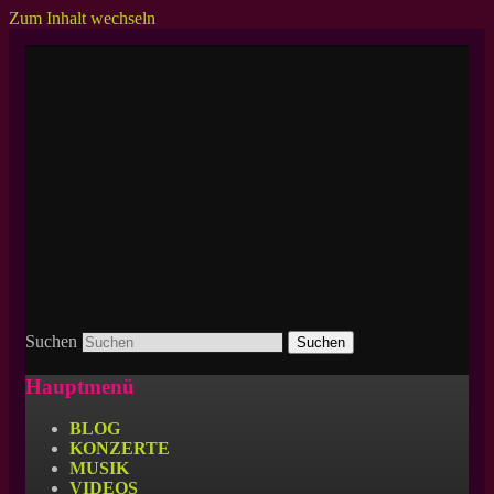
Zum Inhalt wechseln
Zuverlässiger Partner in Sachen heftiger
BRUTALE GRUPPE 5000
Laserpunk.
Suchen
Hauptmenü
BLOG
KONZERTE
MUSIK
VIDEOS